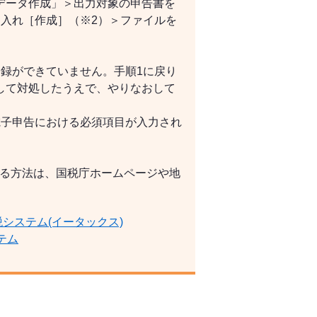
データ作成」＞出力対象の申告書を
入れ［作成］（※2）＞ファイルを
録ができていません。手順1に戻り
して対処したうえで、やりなおして
電子申告における必須項目が入力され
告する方法は、国税庁ホームページや地
。
税システム(イータックス)
テム