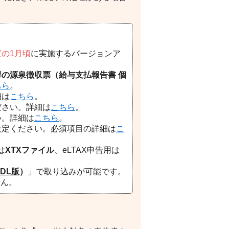
の1月頃
に実施するバージョンア
得の源泉徴収票（給与支払報告書 個
ちら
。
細は
こちら
。
ださい。詳細は
こちら
。
い。詳細は
こちら
。
設定ください。必須項目の詳細は
こ
は
XTXファイル
、eLTAX申告用は
DL版
）
」で取り込みが可能です。
せん。