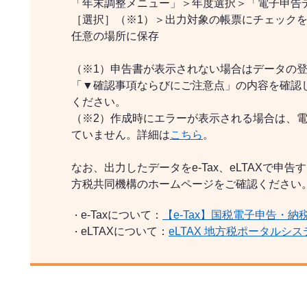
「年末調整メニュー」＞年度選択＞「電子申告
［選択］（※1）＞出力対象の帳票にチェックを
任意の場所に保存
（※1）申告書が表示されない場合はデータの登
「▼確認事項ならびにご注意点」の内容を確認
ください。
（※2）作成時にエラーが表示される場合は、
ていません。詳細は
こちら
。
なお、出力したデータをe-Tax、eLTAXで申
方税共同機構のホームページをご確認ください
e-Taxについて：
【e-Tax】国税電子申告・納
・
eLTAXについて：
eLTAX 地方税ポータルシス
・