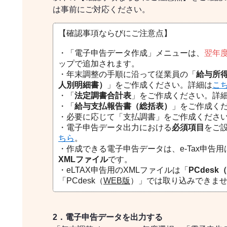
は事前にご対応ください。
【確認事項ならびにご注意点】
・「電子申告データ作成」メニューは、
翌年度
ップで追加されます。
・年末調整の手順に沿って従業員の「
給与所
人別明細書）
」をご作成ください。詳細は
こ
・
「
法定調書合計表
」をご作成ください。詳
・「
給与支払報告書（総括表）
」をご作成く
・必要に応じて「支払調書」をご作成くださ
・電子申告データ出力における
必須項目
をご
ちら
。
・作成できる電子申告データは、e-Tax申告用
XMLファイル
です。
・eLTAX申告用のXMLファイルは「
PCdesk（
「PCdesk（
WEB版
）」では取り込みできま
2．電子申告データを出力する