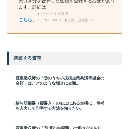
天引き分を合算した金額を登録する必要があり
ます。詳細は
▼キーワード検索用
こちら
。
イデコ／iDeCo／個人型／企業型／DC
関連する質問
源泉徴収簿の「⑫のうち小規模企業共済等掛金の
金額」は、どのような場合に金額...
給与明細書（縦書き）の右上にある空欄に、備考
を入力して印字する方法を知りたい。
源泉徴収簿の「㉒ 算出年税額」の算出方法を知