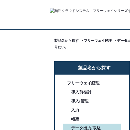
製品名から探す
>
フリーウェイ経理
>
データ出
りたい。
製品名から探す
フリーウェイ経理
導入前検討
導入/管理
入力
帳票
データ出力/取込