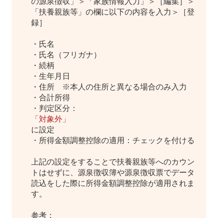
の源泉徴収」＞「家族情報入力」＞［編集］＞
「扶養親族等」の欄に以下の内容を入力＞［登
録］
・氏名
・氏名（フリガナ）
・続柄
・生年月日
・住所 ※本人の住所と異なる場合のみ入力
・合計所得
・判定区分：
「対象外」
に設定
・所得金額調整控除の適用：チェックを付ける
上記の設定をすることで扶養親族等へのカウン
トはせずに、源泉徴収簿や源泉徴収票でデータ
読込をした際に所得金額調整控除が適用されま
す。
参考：