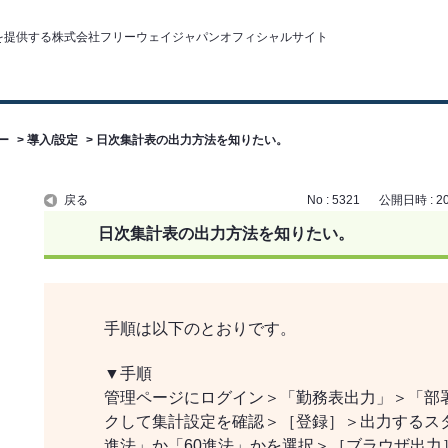
ー
>
導入/設定
>
日次集計表の出力方法を知りたい。
戻る
No : 5321
公開日時 : 202
日次集計表の出力方法を知りたい。
手順は以下のとおりです。
▼手順
管理ページにログイン＞「勤務表出力」＞「部
クして集計設定を確認＞［登録］＞出力するスタ
進法」か「60進法」かを選択＞［ブラウザ出力］