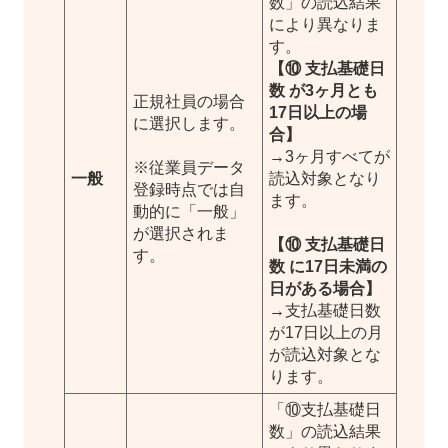
数」の読込結果
により異なりま
す。
【⑩ 支払基礎日
数 が3ヶ月とも
正規社員の場合
17日以上の場
に選択します。
合】
→3ヶ月すべてが
※従業員データ
一般
読込対象となり
登録時点では自
ます。
動的に「一般」
が選択されま
【⑩ 支払基礎日
す。
数 に17日未満の
日がある場合】
→支払基礎日数
が17日以上の月
が読込対象とな
ります。
「⑩支払基礎日
数」の読込結果