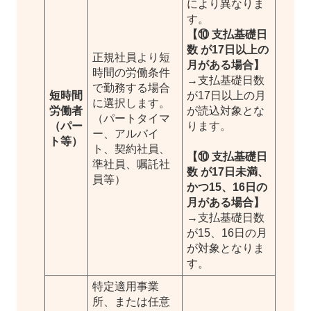
により異なりま
す。
【⑩ 支払基礎日
数 が17日以上の
正規社員より短
月がある場合】
時間の労働条件
→支払基礎日数
で勤務する場合
短時間
が17日以上の月
に選択します。
労働者
が読込対象とな
（パートタイマ
（パー
ります。
ー、アルバイ
ト等）
ト、契約社員、
【⑩ 支払基礎日
準社員、嘱託社
数 が17日未満、
員等）
かつ15、16日の
月がある場合】
→支払基礎日数
が15、16日の月
が対象となりま
す。
特定適用事業
所、または任意