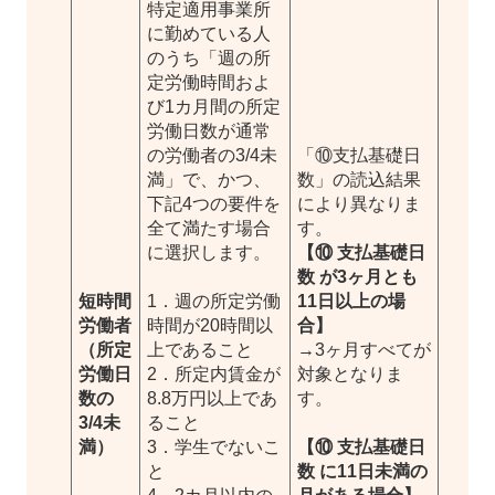
特定適用事業所
に勤めている人
のうち「週の所
定労働時間およ
び1カ月間の所定
労働日数が通常
の労働者の3/4未
「⑩支払基礎日
満」で、かつ、
数」の読込結果
下記4つの要件を
により異なりま
全て満たす場合
す。
に選択します。
【⑩ 支払基礎日
数 が3ヶ月とも
短時間
1．週の所定労働
11日以上の場
労働者
時間が20時間以
合】
（所定
上であること
→3ヶ月すべてが
労働日
2．所定内賃金が
対象となりま
数の
8.8万円以上であ
す。
3/4未
ること
満）
3．学生でないこ
【⑩ 支払基礎日
と
数 に11日未満の