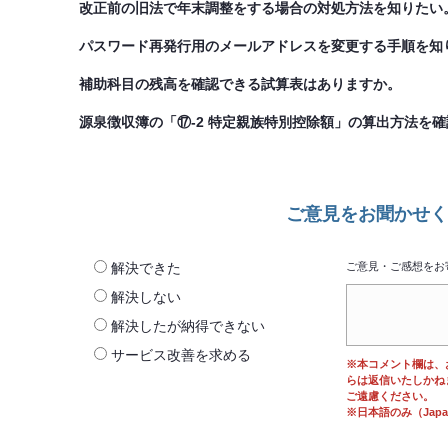
改正前の旧法で年末調整をする場合の対処方法を知りたい
パスワード再発行用のメールアドレスを変更する手順を知
補助科目の残高を確認できる試算表はありますか。
源泉徴収簿の「⑰-2 特定親族特別控除額」の算出方法を
ご意見をお聞かせく
解決できた
ご意見・ご感想をお
解決しない
解決したが納得できない
サービス改善を求める
※本コメント欄は、
らは返信いたしかね
ご遠慮ください。
※日本語のみ（Japane