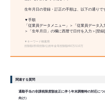
生年月日の登録・訂正の手順は、以下の通りで
▼手順
「従業員データメニュー」＞「従業員データ入力」
＞「生年月日」の欄に西暦で日付を入力＞[登録]
▼キーワード検索用
控除額/所得控除/公的年金等控除額/60万/110万
関連する質問
通勤手当の非課税限度額改正に伴う年末調整時の対応につ
向け）