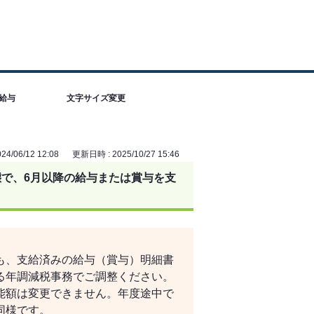
給与
文字サイズ変更
4/06/12 12:08
更新日時 : 2025/10/27 15:46
で、6月以降の給与または賞与を支
も、支給済みの給与（賞与）明細書
る年調減税事務でご調整ください。
能額は変更できません。年度途中で
同様です。