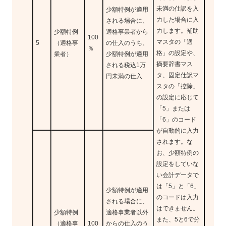
未満の仕訳を入
少額特例が適用
力した場合に入
される場合に、
力します。補助
少額特例
適格事業者から
100
マスタの「適
5
（適格事
の仕入のうち、
％
格」の設定や、
業者）
少額特例が適用
摘要辞書マス
される税込1万
タ、固定仕訳マ
円未満の仕入
スタの「控除」
の設定に応じて
「5」または
「6」のコード
が自動的に入力
されます。な
お、少額特例の
設定をしていな
い会計データで
は「5」と「6」
少額特例が適用
のコードは入力
される場合に、
はできません。
少額特例
適格事業者以外
また、5と6で分
（適格事
100
からの仕入のう