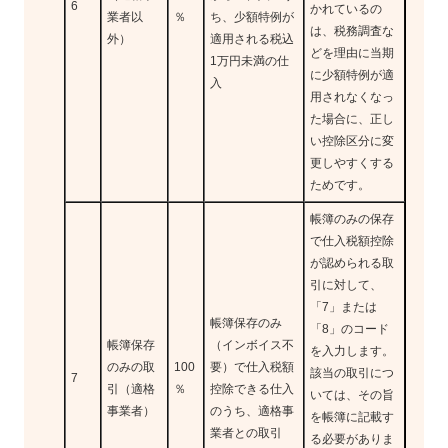
6
かれているの
業者以
％
ち、少額特例が
は、税務調査な
外）
適用される税込
どを理由に当期
1万円未満の仕
に少額特例が適
入
用されなくなっ
た場合に、正し
い控除区分に変
更しやすくする
ためです。
帳簿のみの保存
で仕入税額控除
が認められる取
引に対して、
「7」または
帳簿保存のみ
「8」のコード
帳簿保存
（インボイス不
を入力します。
のみの取
100
要）で仕入税額
該当の取引につ
7
引（適格
％
控除できる仕入
いては、その旨
事業者）
のうち、適格事
を帳簿に記載す
業者との取引
る必要がありま