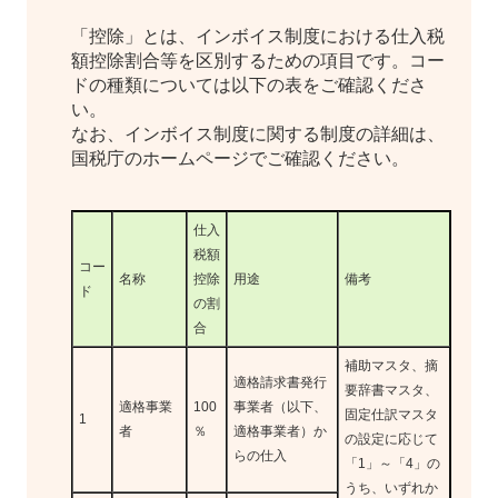
「控除」とは、インボイス制度における仕入税
額控除割合等を区別するための項目です。コー
ドの種類については以下の表をご確認くださ
い。
なお、インボイス制度に関する制度の詳細は、
国税庁のホームページでご確認ください。
仕入
税額
コー
名称
控除
用途
備考
ド
の割
合
補助マスタ、摘
適格請求書発行
要辞書マスタ、
適格事業
100
事業者（以下、
固定仕訳マスタ
1
者
％
適格事業者）か
の設定に応じて
らの仕入
「1」～「4」の
うち、いずれか