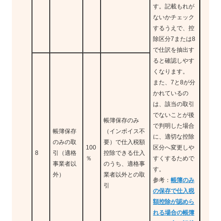
す。記載もれが
ないかチェック
するうえで、控
除区分7または8
で仕訳を抽出す
ると確認しやす
くなります。
また、7と8が分
かれているの
は、該当の取引
でないことが後
帳簿保存のみ
で判明した場合
帳簿保存
（インボイス不
に、適切な控除
のみの取
要）で仕入税額
100
区分へ変更しや
8
引（適格
控除できる仕入
％
すくするためで
事業者以
のうち、適格事
す。
外）
業者以外との取
参考：
帳簿のみ
引
の保存で仕入税
額控除が認めら
れる場合の帳簿