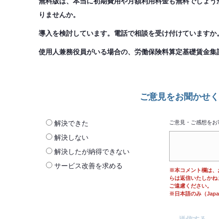
無料版は、本当に初期費用や月額利用料金も無料でしょう
りませんか。
導入を検討しています。電話で相談を受け付けていますか
使用人兼務役員がいる場合の、労働保険料算定基礎賃金集
ご意見をお聞かせく
解決できた
ご意見・ご感想をお
解決しない
解決したが納得できない
サービス改善を求める
※本コメント欄は、
らは返信いたしかね
ご遠慮ください。
※日本語のみ（Japane