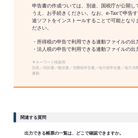
申告書の作成ついては、別途、国税庁が公開して
うえ、お手続きください。なお、e-Taxで申
途ソフトをインストールすることで可能となりま
ださい。
・所得税の申告で利用できる連動ファイルの出
・法人税の申告で利用できる連動ファイルの出
▼キーワード検索用
別表／内訳書／概況書／消費税申告書／地方税申告書／地方消
書類
関連する質問
出力できる帳票の一覧は、どこで確認できますか。