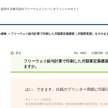
会保険
>
フリーウェイ給与計算で印刷した月額算定基礎届（月額変更届）をそのま
戻る
No : 4881
公開日時 : 202
フリーウェイ給与計算で印刷した月額算定基礎
ますか。
はい、できます。白紙のプリンター用紙に印刷
▼キーワード検索用
被保険者報酬月額算定基礎届／被保険者報酬月額変更届／社会