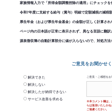
家族情報入力で「所得金額調整控除の適用」にチェックを
令和7年度に支給する給与（賞与）明細で定額減税の減税
厚生年金（および厚生年金基金）の金額が正しく計算され
ページ内の日本語が正常に表示されず、異なる言語に翻訳
源泉徴収簿の自動計算部分に値が入らないので、対処方法
ご意見をお聞かせく
解決できた
ご意見・ご感想をお
解決しない
解決したが納得できない
サービス改善を求める
※本コメント欄は、
らは返信いたしかね
ご遠慮ください。