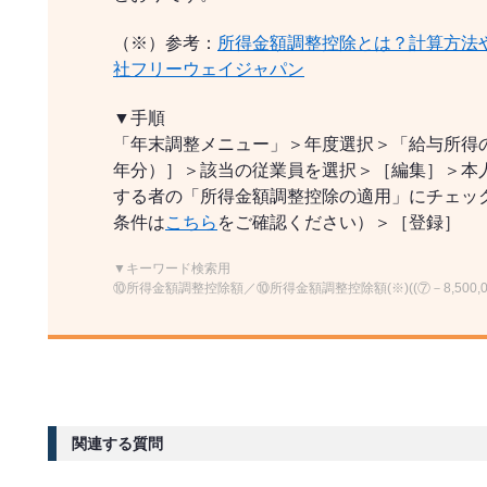
（※）参考：
所得金額調整控除とは？計算方法
社フリーウェイジャパン
▼手順
「年末調整メニュー」＞年度選択＞「給与所得
年分）］＞該当の従業員を選択＞［編集］＞本
する者の「所得金額調整控除の適用」にチェッ
条件は
こちら
をご確認ください）＞［登録］
▼キーワード検索用
⑩所得金額調整控除額／⑩所得金額調整控除額(※)((⑦－8,500,0
関連する質問