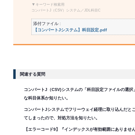
▼
キーワード検索用
コンバートJ（CSV）システム／JDL科目C
添付ファイル :
【コンバートJシステム】科目設定.pdf
関連する質問
コンバートJ（CSV)システムの「科目設定ファイルの選
な科目体系か知りたい。
コンバートJシステムでフリーウェイ経理に取り込んだと
てしまったので、対処方法を知りたい。
【エラーコード9】『インデックスが有効範囲にありませ