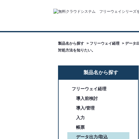
製品名から探す
>
フリーウェイ経理
>
データ出
対処方法を知りたい。
製品名から探す
フリーウェイ経理
導入前検討
導入/管理
入力
帳票
データ出力/取込