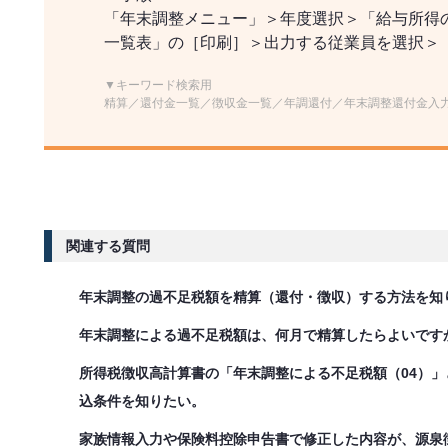
「年末調整メニュー」＞年度選択＞「給与所得
一覧表」の［印刷］＞出力する従業員を選択＞
▼キーワード検索用
精算／還付金一覧／徴収金一覧／年調還付／年末調整還付金入
関連する質問
年末調整の過不足税額を精算（還付・徴収）する方法を知
年末調整による過不足税額は、何月で精算したらよいです
所得税徴収高計算書の「年末調整による不足税額（04）」
込条件を知りたい。
家族情報入力や保険料控除申告書で修正した内容が、源泉