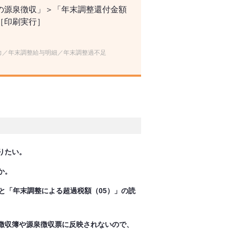
の源泉徴収」＞「年末調整還付金額
［印刷実行］
力／年末調整給与明細／年末調整過不足
りたい。
か。
と「年末調整による超過税額（05）」の読
徴収簿や源泉徴収票に反映されないので、