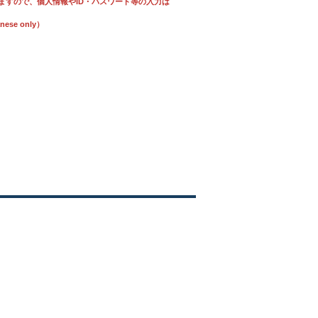
ますので、個人情報やID・パスワード等の入力は
se only）