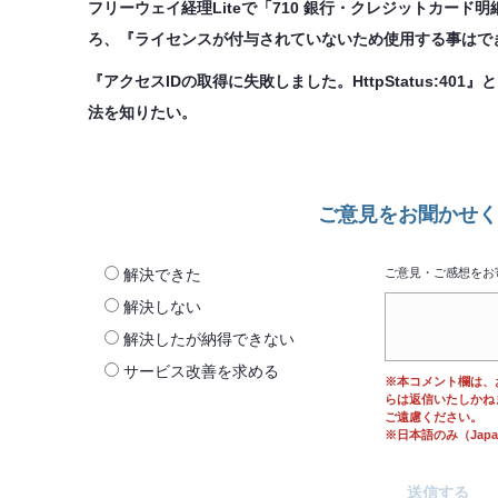
フリーウェイ経理Liteで「710 銀行・クレジットカー
ろ、『ライセンスが付与されていないため使用する事はできま
『アクセスIDの取得に失敗しました。HttpStatus:4
法を知りたい。
ご意見をお聞かせく
解決できた
ご意見・ご感想をお
解決しない
解決したが納得できない
サービス改善を求める
※本コメント欄は、
らは返信いたしかね
ご遠慮ください。
※日本語のみ（Japane