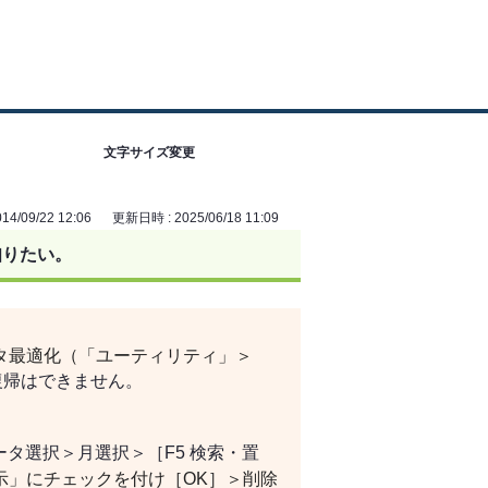
文字サイズ変更
4/09/22 12:06
更新日時 : 2025/06/18 11:09
知りたい。
タ最適化（「ユーティリティ」＞
復帰はできません。
ータ選択＞月選択＞［F5 検索・置
示」にチェックを付け［OK］＞削除