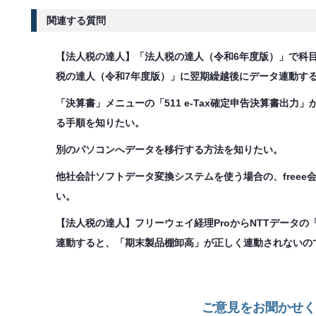
関連する質問
【法人税の達人】「法人税の達人（令和6年度版）」で科
税の達人（令和7年度版）」に翌期繰越後にデータ連動すると
「決算書」メニューの「511 e-Tax確定申告決算書出力」
る手順を知りたい。
別のパソコンへデータを移行する方法を知りたい。
他社会計ソフトデータ変換システムを使う場合の、free
い。
【法人税の達人】フリーウェイ経理ProからNTTデータ
連動すると、「期末製品棚卸高」が正しく連動されないので、
ご意見をお聞かせく