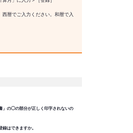
計算月」に入力＞［登録］
、西暦でご入力ください。和暦で入
書」の◯の部分が正しく印字されないの
登録はできますか。