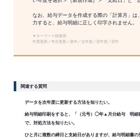
い年度を選択＞［新規作成］＞「支給日」と「
なお、給与データを作成する際の「計算月」は
力すると、給与明細に正しく印字されません。
▼キーワード検索用
年度更新／年次更新／来年／次年度／翌年度／翌年
関連する質問
データを次年度に更新する方法を知りたい。
給与明細印刷をすると、「（元号）◯年▲月分給与 明細
で、対処方法を知りたい。
ひと月に複数の締日と支給日がありますが、給与明細書の