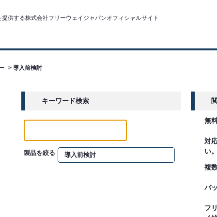
ー
>
導入前検討
キーワード検索
無
対
い
製品を絞る
複
バ
フ