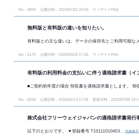
No：3050
公開日時：2024/07/03 20:00
ウィザードFAQ
無料版と有料版の違いを知りたい。
有料版との主な違いは、データの保存先とご利用可能なメニ
No：3175
公開日時：2024/03/29 17:00
ウィザードFAQ
有料版の利用料金の支払いに伴う適格請求書（イ
■ご契約初年度の場合 領収書を適格請求書とします。 領収
No：9284
公開日時：2024/02/14 17:26
更新日時：2025/07/08 10:2
株式会社フリーウェイジャパンの適格請求書発行
以下のとおりです。 ▼登録番号 T10111010453...
詳細表示