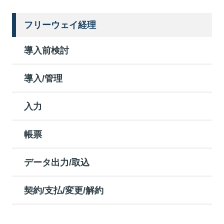
フリーウェイ経理
導入前検討
導入/管理
入力
帳票
データ出力/取込
契約/支払/変更/解約