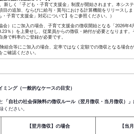
から、新しく「子ども・子育て支援金」制度が開始されます。本システムで
項目の追加、ならびに給与・賞与における計算機能をリリースしま
ども・子育て支援金」対応について】をご参照ください。）
協会）にご加入の場合、子育て支援金の徴収開始となる「2026年4
0.23％）を上乗せし、従業員からの徴収・納付が必要となります
自身で料率のご登録が必要です。
保険組合等にご加入の場合、定率ではなく定額での徴収となる場合
をご確認ください。
タイミング（一般的なケースの目安）
と
「自社の社会保険料の徴収ルール（翌月徴収・当月徴収）」
録ください。
【翌月徴収】
の場合
【当月