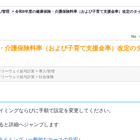
/管理
>
令和8年度の健康保険・介護保険料率（および子育て支援金率）改定のタ
No :
険・介護保険料率（および子育て支援金率）改定の
フリーウェイ給与計算
>
導入/管理
フリーウェイ給与計算
>
社会保険
イミングならびに手順で設定を変更してください。
ると詳細へジャンプします
るタイミング（一般的なケースの目安）