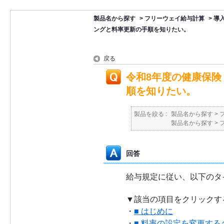
製品名から探す
>
フリーウェイ給与計算
>
導入
ングと料率更新の手順を知りたい。
戻る
令和8年度の健康保
順を知りたい。
製品を絞る :
製品名から探す
>
製品名から探す
>
回答
給与規定に従い、以下のタ
▼該当の項目をクリックす
・
■ はじめに
・
■ 料率の設定を変更す