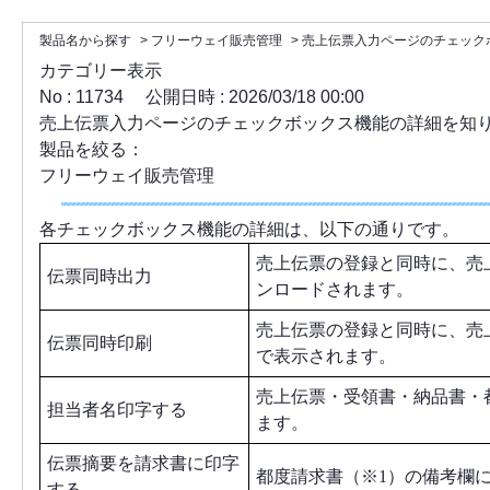
製品名から探す
>
フリーウェイ販売管理
>
売上伝票入力ページのチェック
カテゴリー表示
No : 11734
公開日時 : 2026/03/18 00:00
売上伝票入力ページのチェックボックス機能の詳細を知
製品を絞る：
フリーウェイ販売管理
各チェックボックス機能の詳細は、以下の通りです。
売上伝票の登録と同時に、売
伝票同時出力
ンロードされます。
売上伝票の登録と同時に、売
伝票同時印刷
で表示されます。
売上伝票・受領書・納品書・
担当者名印字する
ます。
伝票摘要を請求書に印字
都度請求書（※1）の備考欄
する