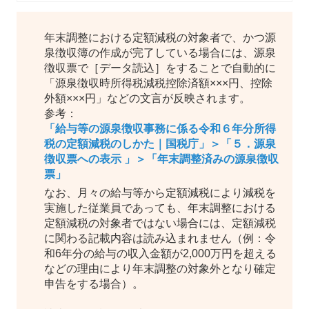
年末調整における定額減税の対象者で、かつ源
泉徴収簿の作成が完了している場合には、源泉
徴収票で［データ読込］をすることで自動的に
「源泉徴収時所得税減税控除済額×××円、控除
外額×××円」などの文言が反映されます。
参考：
「給与等の源泉徴収事務に係る令和６年分所得
税の定額減税のしかた｜国税庁」＞「５．源泉
徴収票への表示 」＞「年末調整済みの源泉徴収
票」
なお、月々の給与等から定額減税により減税を
実施した従業員であっても、年末調整における
定額減税の対象者ではない場合には、定額減税
に関わる記載内容は読み込まれません（例：令
和6年分の給与の収入金額が2,000万円を超える
などの理由により年末調整の対象外となり確定
申告をする場合）。