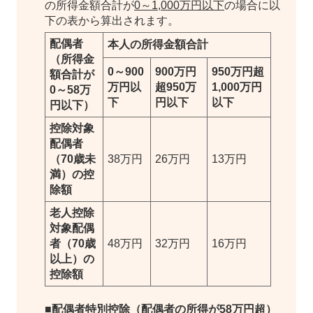
の所得金額合計が
0～1,000万円以下
の場合に以
下の表から算出されます。
配偶者
本人
の所得金額合計
（
所得金
0～900
900万円
950万円超
額合計が
万円以
超950万
1,000万円
0～58万
下
円以下
以下
円以下）
控除対象
配偶者
（70歳未
38万円
26万円
13万円
満）の控
除額
老人控除
対象配偶
者（70歳
48万円
32万円
16万円
以上）の
控除額
■配偶者特別控除（配偶者の所得が58万円超）