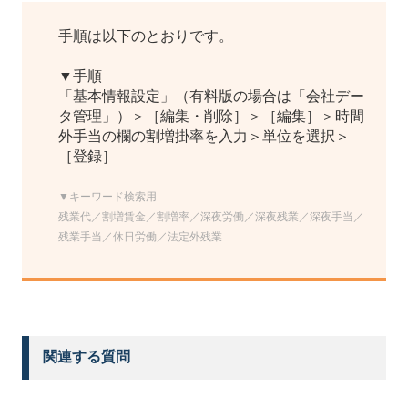
手順は以下のとおりです。
▼手順
「基本情報設定」（有料版の場合は「会社デー
タ管理」）＞［編集・削除］＞［編集］＞時間
外手当の欄の割増掛率を入力＞単位を選択＞
［登録］
▼キーワード検索用
残業代／割増賃金／割増率／深夜労働／深夜残業／深夜手当／
残業手当／休日労働／法定外残業
関連する質問