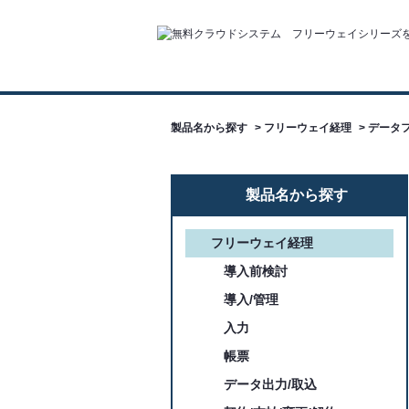
製品名から探す
>
フリーウェイ経理
>
データ
製品名から探す
フリーウェイ経理
導入前検討
導入/管理
入力
帳票
データ出力/取込