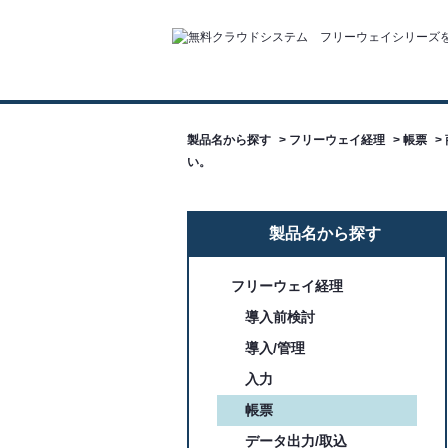
製品名から探す
>
フリーウェイ経理
>
帳票
>
い。
製品名から探す
フリーウェイ経理
導入前検討
導入/管理
入力
帳票
データ出力/取込