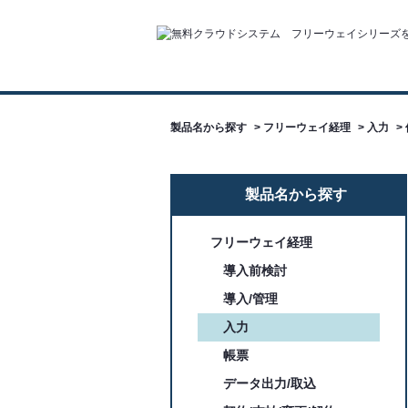
製品名から探す
>
フリーウェイ経理
>
入力
>
製品名から探す
フリーウェイ経理
導入前検討
導入/管理
入力
帳票
データ出力/取込