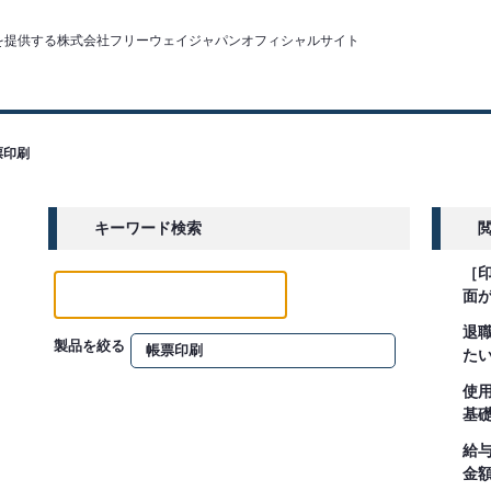
票印刷
キーワード検索
［
面
退
製品を絞る
た
使
基
給
金