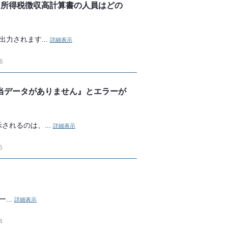
、所得税徴収高計算書の人員はどの
力されます...
詳細表示
6
当データがありません』とエラーが
れるのは、...
詳細表示
6
...
詳細表示
4