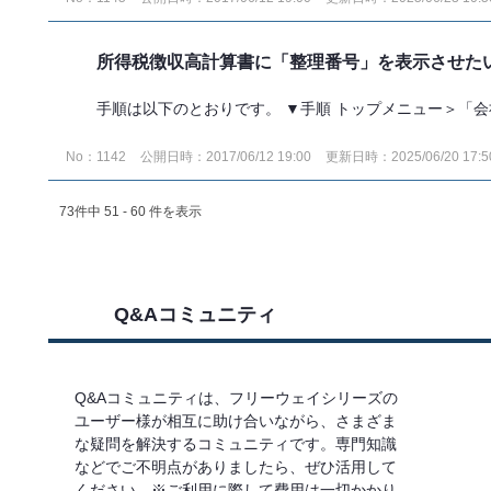
所得税徴収高計算書に「整理番号」を表示させた
手順は以下のとおりです。 ▼手順 トップメニュー＞「会社
No：1142
公開日時：2017/06/12 19:00
更新日時：2025/06/20 17:5
73件中 51 - 60 件を表示
Q&Aコミュニティ
Q&Aコミュニティは、フリーウェイシリーズの
ユーザー様が相互に助け合いながら、さまざま
な疑問を解決するコミュニティです。専門知識
などでご不明点がありましたら、ぜひ活用して
ください。※ご利用に際して費用は一切かかり